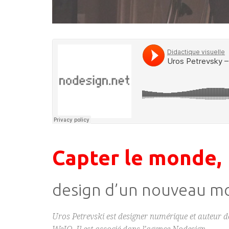
Capter le monde,
design d’un nouveau m
Uros Petrevski est designer numérique et auteur d